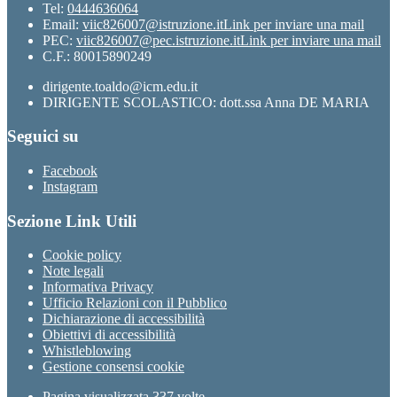
Tel:
0444636064
Email:
viic826007@istruzione.it
Link per inviare una mail
PEC:
viic826007@pec.istruzione.it
Link per inviare una mail
C.F.: 80015890249
dirigente.toaldo@icm.edu.it
DIRIGENTE SCOLASTICO: dott.ssa Anna DE MARIA
Seguici su
Facebook
Instagram
Sezione Link Utili
Cookie policy
Note legali
Informativa Privacy
Ufficio Relazioni con il Pubblico
Dichiarazione di accessibilità
Obiettivi di accessibilità
Whistleblowing
Gestione consensi cookie
Pagina visualizzata
337
volte