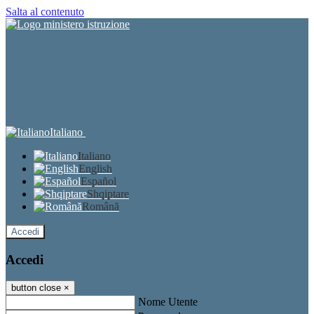
Salta al contenuto
Italiano
Italiano
English
Español
Shqiptare
Română
Accedi
Accedi
button close
×
Nome Utente