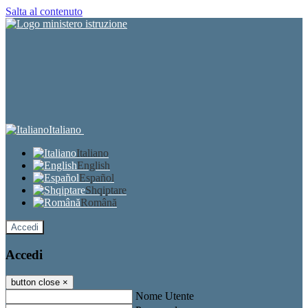
Salta al contenuto
Italiano
Italiano
English
Español
Shqiptare
Română
Accedi
Accedi
button close
×
Nome Utente