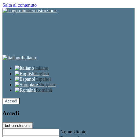
Salta al contenuto
Italiano
Italiano
English
Español
Shqiptare
Română
Accedi
Accedi
button close
×
Nome Utente