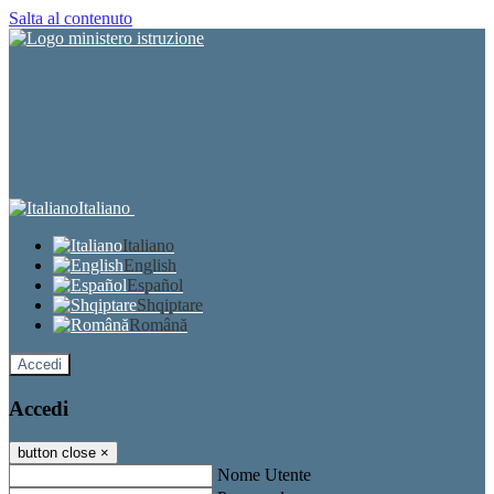
Salta al contenuto
Italiano
Italiano
English
Español
Shqiptare
Română
Accedi
Accedi
button close
×
Nome Utente