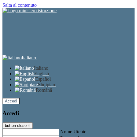
Salta al contenuto
Italiano
Italiano
English
Español
Shqiptare
Română
Accedi
Accedi
button close
×
Nome Utente