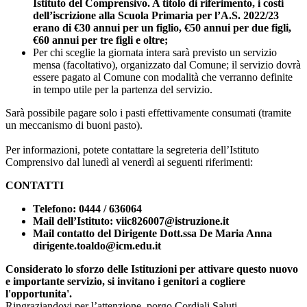
Istituto del Comprensivo. A titolo di riferimento, i costi
dell’iscrizione alla Scuola Primaria per l’A.S. 2022/23
erano di €30 annui per un figlio, €50 annui per due figli,
€60 annui per tre figli e oltre;
Per chi sceglie la giornata intera sarà previsto un servizio
mensa (facoltativo), organizzato dal Comune; il servizio dovrà
essere pagato al Comune con modalità che verranno definite
in tempo utile per la partenza del servizio.
Sarà possibile pagare solo i pasti effettivamente consumati (tramite
un meccanismo di buoni pasto).
Per informazioni, potete contattare la segreteria dell’Istituto
Comprensivo dal lunedì al venerdì ai seguenti riferimenti:
CONTATTI
Telefono: 0444 / 636064
Mail dell’Istituto: viic826007@istruzione.it
Mail contatto del Dirigente Dott.ssa De Maria Anna
dirigente.toaldo@icm.edu.it
Considerato lo sforzo delle Istituzioni per attivare questo nuovo
e importante servizio, si invitano i genitori a cogliere
l'opportunita'.
Ringraziandovi per l’attenzione, porgo Cordiali Saluti.