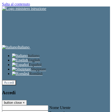
Salta al contenuto
Italiano
Italiano
English
Español
Shqiptare
Română
Accedi
Accedi
button close
×
Nome Utente