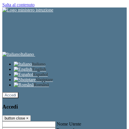
Salta al contenuto
Italiano
Italiano
English
Español
Shqiptare
Română
Accedi
Accedi
button close
×
Nome Utente