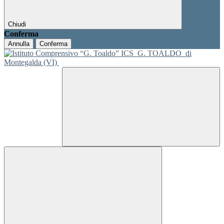
Chiudi
Conferma
Annulla
Conferma
ICS
G. TOALDO
di
Montegalda (VI)