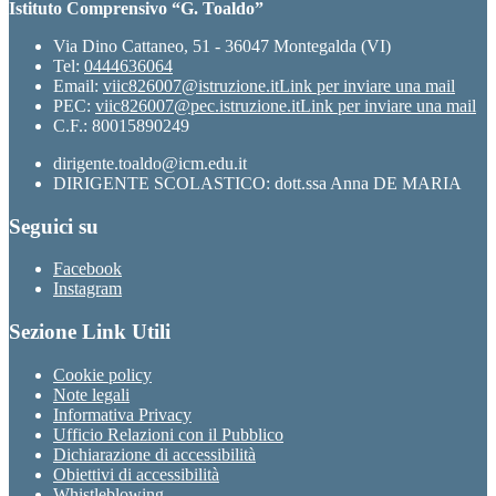
Istituto Comprensivo “G. Toaldo”
Via Dino Cattaneo, 51 - 36047 Montegalda (VI)
Tel:
0444636064
Email:
viic826007@istruzione.it
Link per inviare una mail
PEC:
viic826007@pec.istruzione.it
Link per inviare una mail
C.F.: 80015890249
dirigente.toaldo@icm.edu.it
DIRIGENTE SCOLASTICO: dott.ssa Anna DE MARIA
Seguici su
Facebook
Instagram
Sezione Link Utili
Cookie policy
Note legali
Informativa Privacy
Ufficio Relazioni con il Pubblico
Dichiarazione di accessibilità
Obiettivi di accessibilità
Whistleblowing