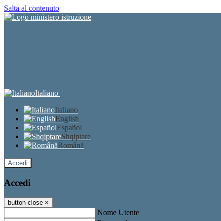
Salta al contenuto
Italiano
Italiano
English
Español
Shqiptare
Română
Accedi
Accedi
button close
×
Nome Utente