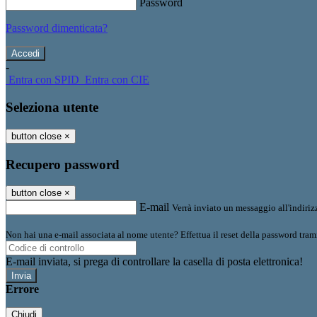
Password
Password dimenticata?
-
Entra con SPID
Entra con CIE
Seleziona utente
button close
×
Recupero password
button close
×
E-mail
Verrà inviato un messaggio all'indirizz
Non hai una e-mail associata al nome utente? Effettua il reset della password tram
E-mail inviata, si prega di controllare la casella di posta elettronica!
Errore
Chiudi