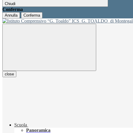
Chiudi
Conferma
Annulla
Conferma
ICS
G. TOALDO
di Montegal
close
Scuola
Panoramica