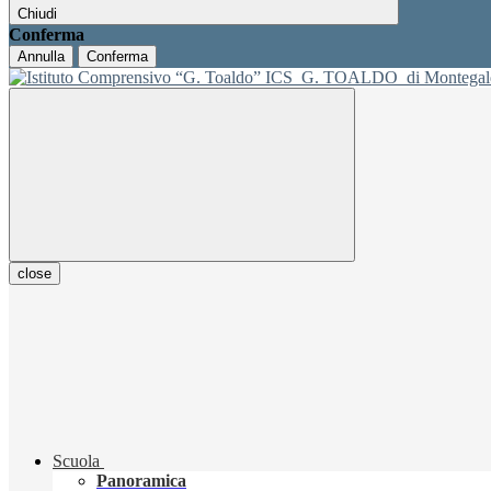
Chiudi
Conferma
Annulla
Conferma
ICS
G. TOALDO
di Montegal
close
Scuola
Panoramica