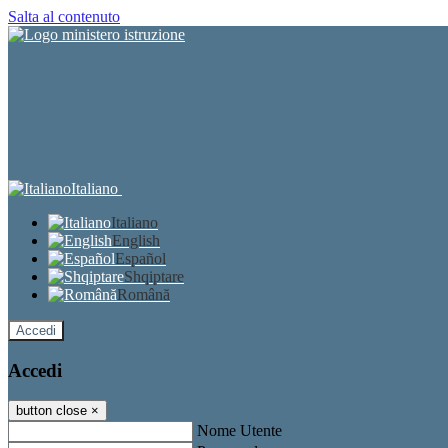
Salta al contenuto
Italiano
Italiano
English
Español
Shqiptare
Română
Accedi
Accedi
button close
×
Nome Utente