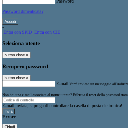
Password
Password dimenticata?
-
Entra con SPID
Entra con CIE
Seleziona utente
button close
×
Recupero password
button close
×
E-mail
Verrà inviato un messaggio all'indirizz
Non hai una e-mail associata al nome utente? Effettua il reset della password tram
E-mail inviata, si prega di controllare la casella di posta elettronica!
Errore
Chiudi