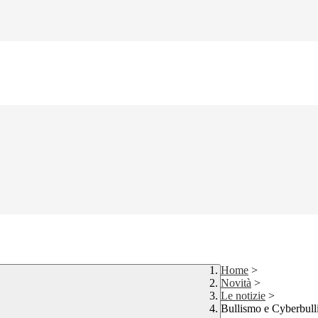
Home
>
Novità
>
Le notizie
>
Bullismo e Cyberbulli