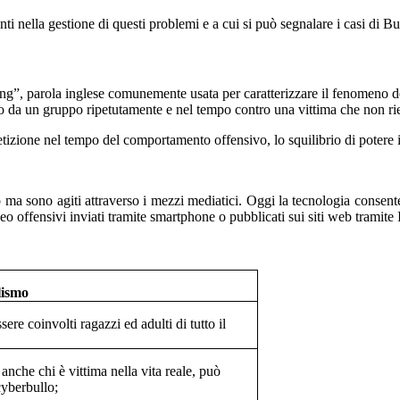
i nella gestione di questi problemi e a cui si può segnalare i casi di Bu
ying”, parola inglese comunemente usata per caratterizzare il fenomeno de
 da un gruppo ripetutamente e nel tempo contro una vittima che non rie
ipetizione nel tempo del comportamento offensivo, lo squilibrio di potere 
ma sono agiti attraverso i mezzi mediatici. Oggi la tecnologia consente ai
 offensivi inviati tramite smartphone o pubblicati sui siti web tramite 
lismo
ere coinvolti ragazzi ed adulti di tutto il
anche chi è vittima nella vita reale, può
cyberbullo;