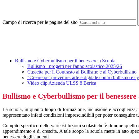
Campo di ricerca per le pagine del sito
Bullismo e Cyberbullismo per il benessere a Scuola
Bullismo - progetti per l'anno scolastico 2025/26
Cassetta per il Contrasto al Bullismo e al Cyberbullismo
"Creare per prevenire: arte e digitale contro bullismo e 
Video clip Azienda ULSS 8 Berica
Bullismo e Cyberbullismo per il benessere
La scuola, in quanto luogo di formazione, inclusione e accoglienza, po
rappresentano infatti condizioni imprescindibili per poter conseguire tutt
Compito specifico delle varie istituzioni scolastiche è dunque quello d
apprendimento e di crescita. A tale scopo la scuola mette in atto sp
benessere degli studenti.