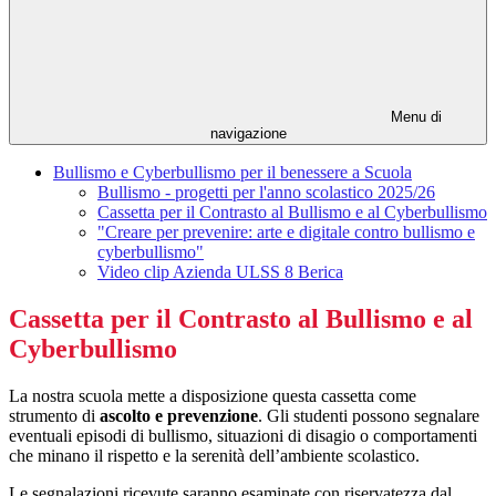
Menu di
navigazione
Bullismo e Cyberbullismo per il benessere a Scuola
Bullismo - progetti per l'anno scolastico 2025/26
Cassetta per il Contrasto al Bullismo e al Cyberbullismo
"Creare per prevenire: arte e digitale contro bullismo e
cyberbullismo"
Video clip Azienda ULSS 8 Berica
Cassetta per il Contrasto al Bullismo e al
Cyberbullismo
La nostra scuola mette a disposizione questa cassetta come
strumento di
ascolto e prevenzione
. Gli studenti possono segnalare
eventuali episodi di bullismo, situazioni di disagio o comportamenti
che minano il rispetto e la serenità dell’ambiente scolastico.
Le segnalazioni ricevute saranno esaminate con riservatezza dal