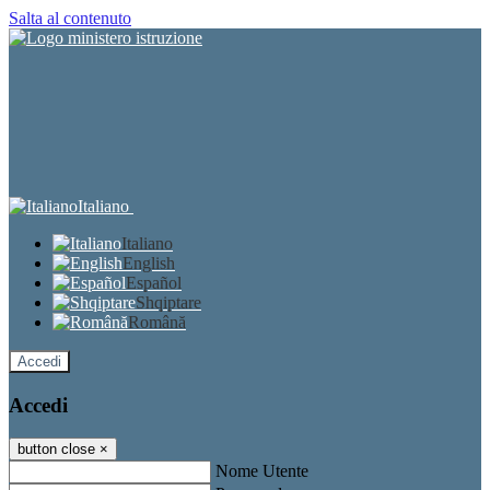
Salta al contenuto
Italiano
Italiano
English
Español
Shqiptare
Română
Accedi
Accedi
button close
×
Nome Utente