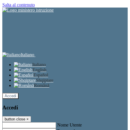
Salta al contenuto
Italiano
Italiano
English
Español
Shqiptare
Română
Accedi
Accedi
button close
×
Nome Utente