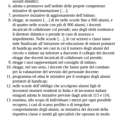
sussidi didattici;
adotta o promuove nell’ambito delle proprie competenze
iniziative di sperimentazione […];
promuove iniziative di aggiornamento dell’istituto;
elegge, in numero […] di tre nelle scuole fino a 900 alunni, e
di quattro nelle scuole con più di 900 alunni, i docenti
incaricati di collaborare col preside; uno degli eletti sostituisce
il direttore didattico o preside in caso di assenza o
impedimento. Nelle scuole […], le cui sezioni o classi siano
tutte finalizzate all’istruzione ed educazione di minori portatori
di handicap anche nei casi in cui il numero degli alunni del
circolo o istituto sia inferiore a duecento il collegio dei docenti
elegge due docenti incaricati di collaborare col preside;
elegge i suoi rappresentanti nel consiglio di istituto;
elegge, nel suo seno, i docenti che fanno parte del comitato
per la valutazione del servizio del personale docente;
programma ed attua le iniziative per il sostegno degli alunni
portatori di handicap;
nelle scuole dell’obbligo che accolgono alunni figli di
lavoratori stranieri residenti in Italia e di lavoratori italiani
emigrati adotta le iniziative previste dagli articoli 115 e 116;
esamina, allo scopo di individuare i mezzi per ogni possibile
recupero, i casi di scarso profitto o di irregolare
comportamento degli alunni, su iniziativa dei docenti della
rispettiva classe e sentiti gli specialisti che operano in modo