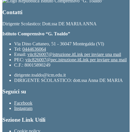
Istituto Comprensivo “G. Toaldo”
Contatti
Dirigente Scolastico: Dott.ssa DE MARIA ANNA
Istituto Comprensivo “G. Toaldo”
Via Dino Cattaneo, 51 - 36047 Montegalda (VI)
Tel:
0444636064
Email:
viic826007@istruzione.it
Link per inviare una mail
PEC:
viic826007@pec.istruzione.it
Link per inviare una mail
C.F.: 80015890249
dirigente.toaldo@icm.edu.it
DIRIGENTE SCOLASTICO: dott.ssa Anna DE MARIA
Seguici su
Facebook
Instagram
Sezione Link Utili
Cookie policy