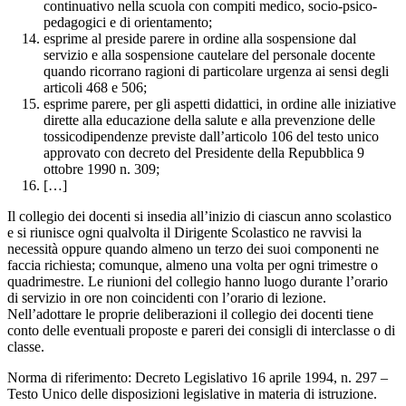
continuativo nella scuola con compiti medico, socio-psico-
pedagogici e di orientamento;
esprime al preside parere in ordine alla sospensione dal
servizio e alla sospensione cautelare del personale docente
quando ricorrano ragioni di particolare urgenza ai sensi degli
articoli 468 e 506;
esprime parere, per gli aspetti didattici, in ordine alle iniziative
dirette alla educazione della salute e alla prevenzione delle
tossicodipendenze previste dall’articolo 106 del testo unico
approvato con decreto del Presidente della Repubblica 9
ottobre 1990 n. 309;
[…]
Il collegio dei docenti si insedia all’inizio di ciascun anno scolastico
e si riunisce ogni qualvolta il Dirigente Scolastico ne ravvisi la
necessità oppure quando almeno un terzo dei suoi componenti ne
faccia richiesta; comunque, almeno una volta per ogni trimestre o
quadrimestre. Le riunioni del collegio hanno luogo durante l’orario
di servizio in ore non coincidenti con l’orario di lezione.
Nell’adottare le proprie deliberazioni il collegio dei docenti tiene
conto delle eventuali proposte e pareri dei consigli di interclasse o di
classe.
Norma di riferimento: Decreto Legislativo 16 aprile 1994, n. 297 –
Testo Unico delle disposizioni legislative in materia di istruzione.