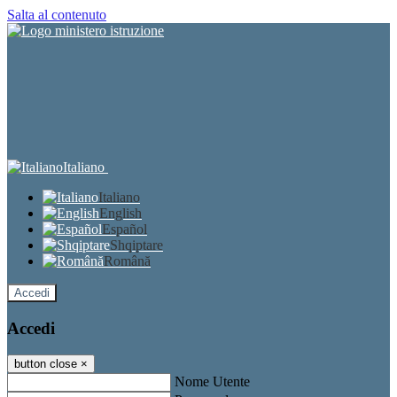
Salta al contenuto
Italiano
Italiano
English
Español
Shqiptare
Română
Accedi
Accedi
button close
×
Nome Utente