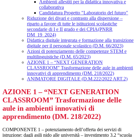
Ambienti allestiti per la didattica innovativa e
collaborativa
Candidatura Progetto "Laboratorio del futuro"
Riduzione dei divari e contrasto alla dispersione –
riparto a favore di tutte le istituzioni scolastiche
secondarie di I e II grado e dei CPIA(PNRR
DM_19_2024)
Didattica digitale integrata e formazione alla transizione
digitale per il personale scolastico (D.M. 66/2023)
Azioni di potenziamento delle competenze STEM e
multilinguistiche (D.M. 65/2023)
AZIONE 1 – “NEXT GENERATION
CLASSROOM” Trasformazione delle aule in ambienti
innovativi di apprendimento (DM. 218/2022)
ANIMATORE DIGITALE (D.M.222/2022 ART.2)
AZIONE 1 – “NEXT GENERATION
CLASSROOM” Trasformazione delle
aule in ambienti innovativi di
apprendimento (DM. 218/2022)
COMPONENTE 1 – potenziamento dell’offerta dei servizi di
istruzione: dagli asili nido alle università – investimento 3.2 “scuola