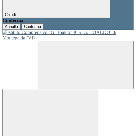
Chiudi
Conferma
Annulla
Conferma
ICS
G. TOALDO
di
Montegalda (VI)