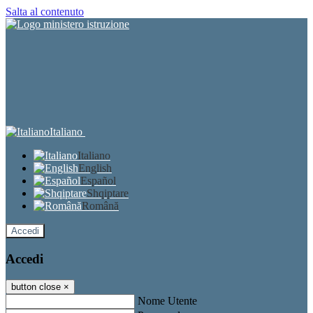
Salta al contenuto
Italiano
Italiano
English
Español
Shqiptare
Română
Accedi
Accedi
button close
×
Nome Utente