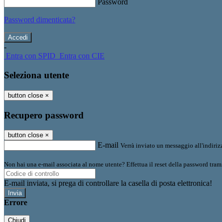
Password
Password dimenticata?
-
Entra con SPID
Entra con CIE
Seleziona utente
button close
×
Recupero password
button close
×
E-mail
Verrà inviato un messaggio all'indirizz
Non hai una e-mail associata al nome utente? Effettua il reset della password tram
E-mail inviata, si prega di controllare la casella di posta elettronica!
Errore
Chiudi