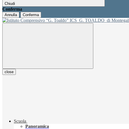
Chiudi
Conferma
Annulla
Conferma
ICS
G. TOALDO
di Montegal
close
Scuola
Panoramica