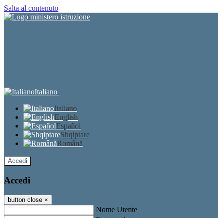
Salta al contenuto
Italiano
Italiano
English
Español
Shqiptare
Română
Accedi
Accedi
button close
×
Nome Utente