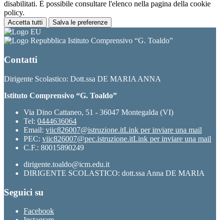
disabilitati. È possibile consultare l'elenco nella pagina della cookie
policy.
Accetta tutti
Salva le preferenze
Istituto Comprensivo “G. Toaldo”
Contatti
Dirigente Scolastico: Dott.ssa DE MARIA ANNA
Istituto Comprensivo “G. Toaldo”
Via Dino Cattaneo, 51 - 36047 Montegalda (VI)
Tel:
0444636064
Email:
viic826007@istruzione.it
Link per inviare una mail
PEC:
viic826007@pec.istruzione.it
Link per inviare una mail
C.F.: 80015890249
dirigente.toaldo@icm.edu.it
DIRIGENTE SCOLASTICO: dott.ssa Anna DE MARIA
Seguici su
Facebook
Instagram