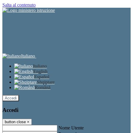
Salta al contenuto
Italiano
Italiano
English
Español
Shqiptare
Română
Accedi
Accedi
button close
×
Nome Utente