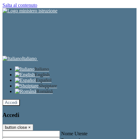
Salta al contenuto
Italiano
Italiano
English
Español
Shqiptare
Română
Accedi
Accedi
button close
×
Nome Utente