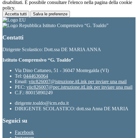
disabilitati. È possibile consultare l'elenco nella pagina della cookie
policy.
Accetta tutti
Salva le preferenze
Istituto Comprensivo “G. Toaldo”
Contatti
Dirigente Scolastico: Dott.ssa DE MARIA ANNA
Istituto Comprensivo “G. Toaldo”
Via Dino Cattaneo, 51 - 36047 Montegalda (VI)
Tel:
0444636064
Email:
viic826007@istruzione.it
Link per inviare una mail
PEC:
viic826007@pec.istruzione.it
Link per inviare una mail
C.F.: 80015890249
dirigente.toaldo@icm.edu.it
DIRIGENTE SCOLASTICO: dott.ssa Anna DE MARIA
Seguici su
Facebook
Instagram