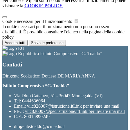
Per conoscere quali sono i cookie necessari al funzionamento potete
visionare la
COOKIE POLICY
.
Cookie necessari per il funzionamento
I cookie necessari per il funzionamento non possono essere
disabilitati. È possibile consultare l'elenco nella pagina della cookie
policy.
Accetta tutti
Salva le preferenze
Istituto Comprensivo “G. Toaldo”
Contatti
Dirigente Scolastico: Dott.ssa DE MARIA ANNA
Istituto Comprensivo “G. Toaldo”
Via Dino Cattaneo, 51 - 36047 Montegalda (VI)
Tel:
0444636064
Email:
viic826007@istruzione.it
Link per inviare una mail
PEC:
viic826007@pec.istruzione.it
Link per inviare una mail
C.F.: 80015890249
dirigente.toaldo@icm.edu.it