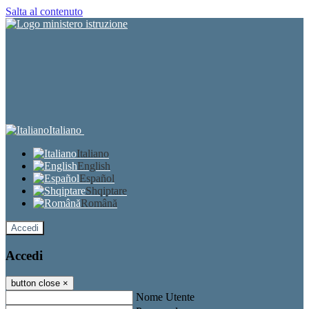
Salta al contenuto
Italiano
Italiano
English
Español
Shqiptare
Română
Accedi
Accedi
button close
×
Nome Utente