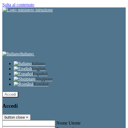
Salta al contenuto
Italiano
Italiano
English
Español
Shqiptare
Română
Accedi
Accedi
button close
×
Nome Utente