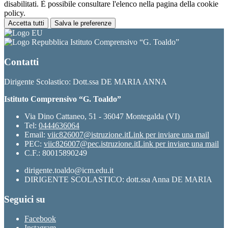
disabilitati. È possibile consultare l'elenco nella pagina della cookie
policy.
Accetta tutti
Salva le preferenze
Istituto Comprensivo “G. Toaldo”
Contatti
Dirigente Scolastico: Dott.ssa DE MARIA ANNA
Istituto Comprensivo “G. Toaldo”
Via Dino Cattaneo, 51 - 36047 Montegalda (VI)
Tel:
0444636064
Email:
viic826007@istruzione.it
Link per inviare una mail
PEC:
viic826007@pec.istruzione.it
Link per inviare una mail
C.F.: 80015890249
dirigente.toaldo@icm.edu.it
DIRIGENTE SCOLASTICO: dott.ssa Anna DE MARIA
Seguici su
Facebook
Instagram