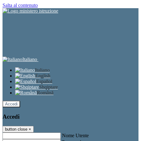
Salta al contenuto
Italiano
Italiano
English
Español
Shqiptare
Română
Accedi
Accedi
button close
×
Nome Utente