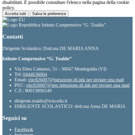
disabilitati. È possibile consultare l'elenco nella pagina della cookie
policy.
Accetta tutti
Salva le preferenze
Istituto Comprensivo “G. Toaldo”
Contatti
Dirigente Scolastico: Dott.ssa DE MARIA ANNA
Istituto Comprensivo “G. Toaldo”
Via Dino Cattaneo, 51 - 36047 Montegalda (VI)
Tel:
0444636064
Email:
viic826007@istruzione.it
Link per inviare una mail
PEC:
viic826007@pec.istruzione.it
Link per inviare una mail
C.F.: 80015890249
dirigente.toaldo@icm.edu.it
DIRIGENTE SCOLASTICO: dott.ssa Anna DE MARIA
Seguici su
Facebook
Instagram