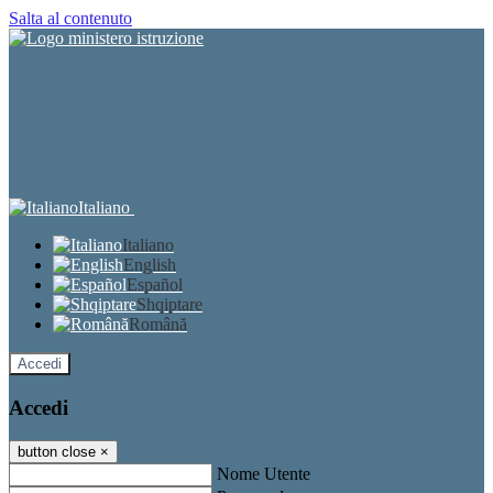
Salta al contenuto
Italiano
Italiano
English
Español
Shqiptare
Română
Accedi
Accedi
button close
×
Nome Utente