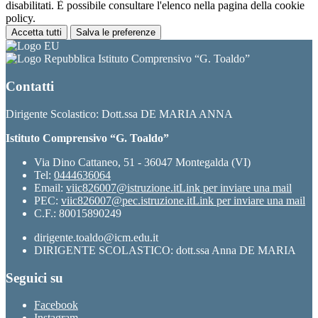
disabilitati. È possibile consultare l'elenco nella pagina della cookie
policy.
Accetta tutti
Salva le preferenze
Istituto Comprensivo “G. Toaldo”
Contatti
Dirigente Scolastico: Dott.ssa DE MARIA ANNA
Istituto Comprensivo “G. Toaldo”
Via Dino Cattaneo, 51 - 36047 Montegalda (VI)
Tel:
0444636064
Email:
viic826007@istruzione.it
Link per inviare una mail
PEC:
viic826007@pec.istruzione.it
Link per inviare una mail
C.F.: 80015890249
dirigente.toaldo@icm.edu.it
DIRIGENTE SCOLASTICO: dott.ssa Anna DE MARIA
Seguici su
Facebook
Instagram