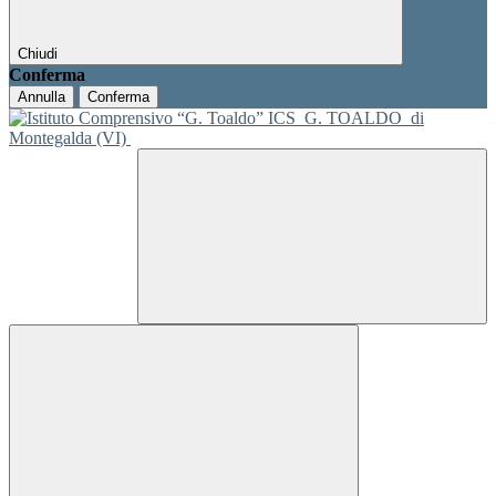
Chiudi
Conferma
Annulla
Conferma
ICS
G. TOALDO
di
Montegalda (VI)