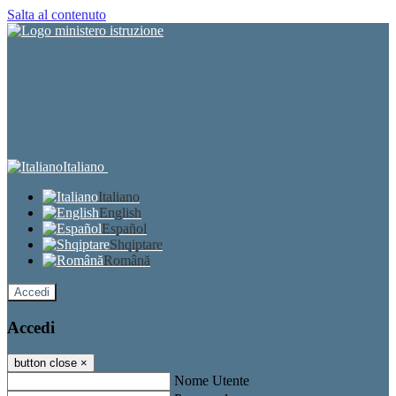
Salta al contenuto
Italiano
Italiano
English
Español
Shqiptare
Română
Accedi
Accedi
button close
×
Nome Utente