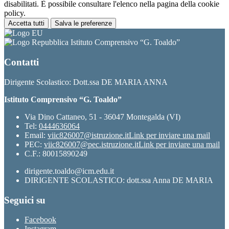
disabilitati. È possibile consultare l'elenco nella pagina della cookie
policy.
Accetta tutti
Salva le preferenze
Istituto Comprensivo “G. Toaldo”
Contatti
Dirigente Scolastico: Dott.ssa DE MARIA ANNA
Istituto Comprensivo “G. Toaldo”
Via Dino Cattaneo, 51 - 36047 Montegalda (VI)
Tel:
0444636064
Email:
viic826007@istruzione.it
Link per inviare una mail
PEC:
viic826007@pec.istruzione.it
Link per inviare una mail
C.F.: 80015890249
dirigente.toaldo@icm.edu.it
DIRIGENTE SCOLASTICO: dott.ssa Anna DE MARIA
Seguici su
Facebook
Instagram