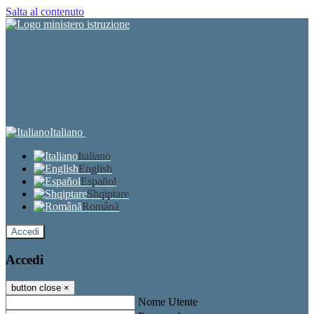
Salta al contenuto
Italiano
Italiano
English
Español
Shqiptare
Română
Accedi
Accedi
button close
×
Nome Utente