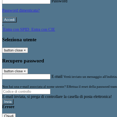
Password
Password dimenticata?
-
Entra con SPID
Entra con CIE
Seleziona utente
button close
×
Recupero password
button close
×
E-mail
Verrà inviato un messaggio all'indirizz
Non hai una e-mail associata al nome utente? Effettua il reset della password tram
E-mail inviata, si prega di controllare la casella di posta elettronica!
Errore
Chiudi