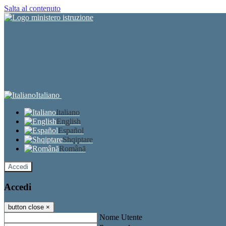
Salta al contenuto
Italiano
Italiano
English
Español
Shqiptare
Română
Accedi
Accedi
button close
×
Nome Utente