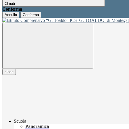
Chiudi
Conferma
Annulla
Conferma
ICS
G. TOALDO
di Montegal
close
Scuola
Panoramica