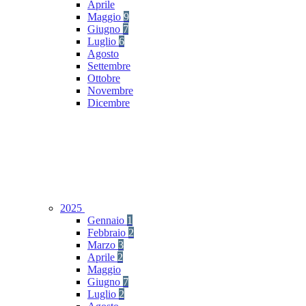
Aprile
Maggio
9
Giugno
7
Luglio
6
Agosto
Settembre
Ottobre
Novembre
Dicembre
2025
Gennaio
1
Febbraio
2
Marzo
3
Aprile
2
Maggio
Giugno
7
Luglio
2