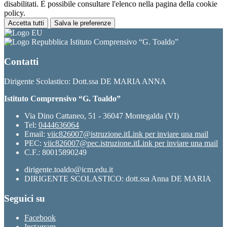
disabilitati. È possibile consultare l'elenco nella pagina della cookie
policy.
Accetta tutti
Salva le preferenze
Istituto Comprensivo “G. Toaldo”
Contatti
Dirigente Scolastico: Dott.ssa DE MARIA ANNA
Istituto Comprensivo “G. Toaldo”
Via Dino Cattaneo, 51 - 36047 Montegalda (VI)
Tel:
0444636064
Email:
viic826007@istruzione.it
Link per inviare una mail
PEC:
viic826007@pec.istruzione.it
Link per inviare una mail
C.F.: 80015890249
dirigente.toaldo@icm.edu.it
DIRIGENTE SCOLASTICO: dott.ssa Anna DE MARIA
Seguici su
Facebook
Instagram