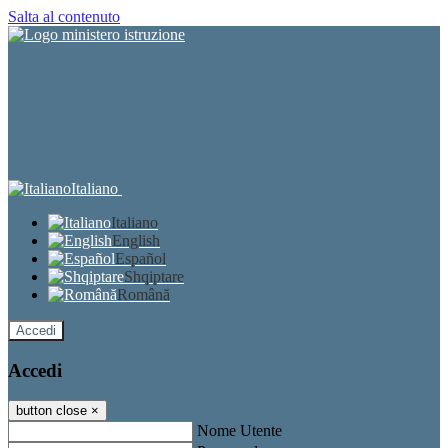
Salta al contenuto
Italiano
Italiano
English
Español
Shqiptare
Română
Accedi
Accedi
button close
×
Nome Utente