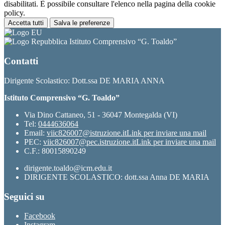
disabilitati. È possibile consultare l'elenco nella pagina della cookie
policy.
Accetta tutti
Salva le preferenze
Istituto Comprensivo “G. Toaldo”
Contatti
Dirigente Scolastico: Dott.ssa DE MARIA ANNA
Istituto Comprensivo “G. Toaldo”
Via Dino Cattaneo, 51 - 36047 Montegalda (VI)
Tel:
0444636064
Email:
viic826007@istruzione.it
Link per inviare una mail
PEC:
viic826007@pec.istruzione.it
Link per inviare una mail
C.F.: 80015890249
dirigente.toaldo@icm.edu.it
DIRIGENTE SCOLASTICO: dott.ssa Anna DE MARIA
Seguici su
Facebook
Instagram