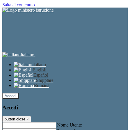
Salta al contenuto
Italiano
Italiano
English
Español
Shqiptare
Română
Accedi
Accedi
button close
×
Nome Utente