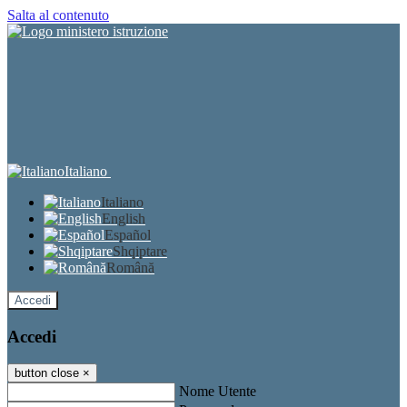
Salta al contenuto
Italiano
Italiano
English
Español
Shqiptare
Română
Accedi
Accedi
button close
×
Nome Utente