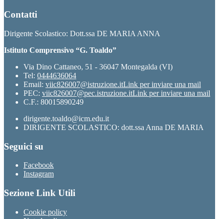
Contatti
Dirigente Scolastico: Dott.ssa DE MARIA ANNA
Istituto Comprensivo “G. Toaldo”
Via Dino Cattaneo, 51 - 36047 Montegalda (VI)
Tel:
0444636064
Email:
viic826007@istruzione.it
Link per inviare una mail
PEC:
viic826007@pec.istruzione.it
Link per inviare una mail
C.F.: 80015890249
dirigente.toaldo@icm.edu.it
DIRIGENTE SCOLASTICO: dott.ssa Anna DE MARIA
Seguici su
Facebook
Instagram
Sezione Link Utili
Cookie policy