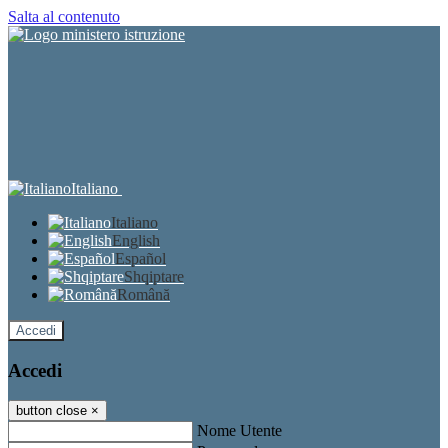
Salta al contenuto
Italiano
Italiano
English
Español
Shqiptare
Română
Accedi
Accedi
button close
×
Nome Utente