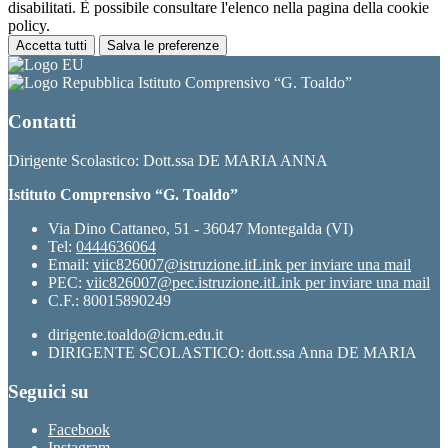
disabilitati. È possibile consultare l'elenco nella pagina della cookie
policy.
Accetta tutti
Salva le preferenze
Istituto Comprensivo “G. Toaldo”
Contatti
Dirigente Scolastico: Dott.ssa DE MARIA ANNA
Istituto Comprensivo “G. Toaldo”
Via Dino Cattaneo, 51 - 36047 Montegalda (VI)
Tel:
0444636064
Email:
viic826007@istruzione.it
Link per inviare una mail
PEC:
viic826007@pec.istruzione.it
Link per inviare una mail
C.F.: 80015890249
dirigente.toaldo@icm.edu.it
DIRIGENTE SCOLASTICO: dott.ssa Anna DE MARIA
Seguici su
Facebook
Instagram