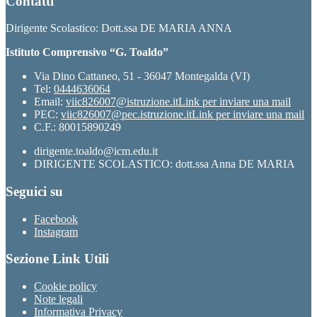
Contatti
Dirigente Scolastico: Dott.ssa DE MARIA ANNA
Istituto Comprensivo “G. Toaldo”
Via Dino Cattaneo, 51 - 36047 Montegalda (VI)
Tel:
0444636064
Email:
viic826007@istruzione.it
Link per inviare una mail
PEC:
viic826007@pec.istruzione.it
Link per inviare una mail
C.F.: 80015890249
dirigente.toaldo@icm.edu.it
DIRIGENTE SCOLASTICO: dott.ssa Anna DE MARIA
Seguici su
Facebook
Instagram
Sezione Link Utili
Cookie policy
Note legali
Informativa Privacy