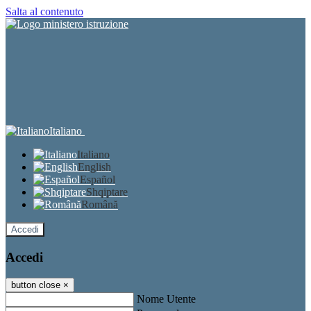
Salta al contenuto
Italiano
Italiano
English
Español
Shqiptare
Română
Accedi
Accedi
button close
×
Nome Utente