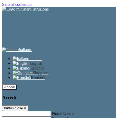
Salta al contenuto
Italiano
Italiano
English
Español
Shqiptare
Română
Accedi
Accedi
button close
×
Nome Utente